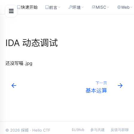
MISC
Web
快速开始
前言
环境
☰
IDA 动态调试
还没写喵 .jpg
下一页
基本运算
GitHub
参与共建
反馈与群聊
© 2026 探姬 · Hello CTF