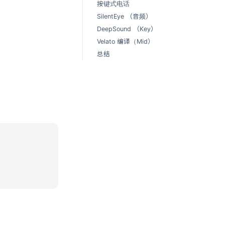
按键式电话
SilentEye （音频）
DeepSound （Key）
Velato 编译（Mid）
总结