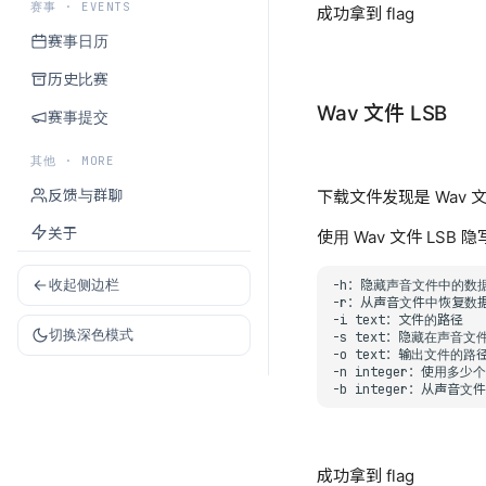
赛事 · EVENTS
成功拿到 flag
赛事日历
历史比赛
Wav 文件 LSB
赛事提交
其他 · MORE
反馈与群聊
下载文件发现是 Wav 
关于
使用 Wav 文件 LSB 隐
收起侧边栏
-i
切换深色模式
-s
-o
-n
integer：使用多少
-b
成功拿到 flag