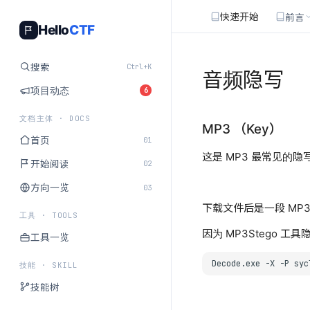
快速开始
前言
Hello
CTF
搜索
Ctrl+K
音频隐写
项目动态
6
文档主体 · DOCS
MP3 （Key）
首页
01
这是 MP3 最常见的隐
开始阅读
02
方向一览
03
下载文件后是一段 MP3 
工具 · TOOLS
因为 MP3Stego
工具一览
Decode.exe
-X
-P
syc
技能 · SKILL
技能树