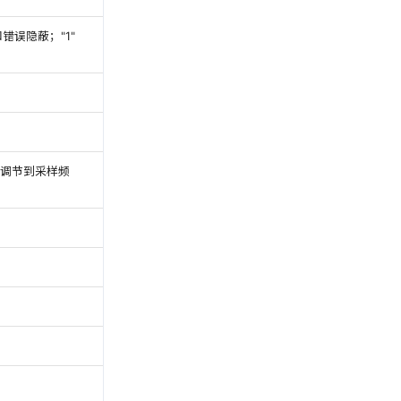
误隐蔽；"1"
率调节到采样频