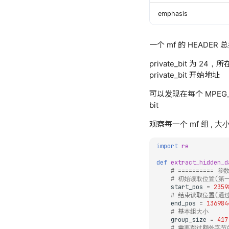
emphasis
一个 mf 的 HEADER 总
private_bit 为 
private_bit 开始地址
可以发现在每个 MPEG_FRA
bit
观察每一个 mf 组 , 大
import
re
def
extract_hidden_d
# ========== 参
# 初始读取位置(第一个
start_pos
=
2359
# 结束读取位置(通过分
end_pos
=
136984
# 基本组大小
group_size
=
417
# 需要跳过额外字节