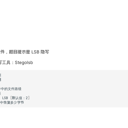
文件，题目提示是 LSB 隐写
写工具：Stegolsb
个
LSB
[
默认值：2
]