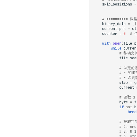
skip_positions
=
# ========== 数
binary_data
=
[]
current_pos
=
st
counter
=
0
# 
with
open
(
file_p
while
curren
# 移动文
file
.
see
# 决定前
# - 如果在
# - 否则前
step
=
g
current_
# 读取 1
byte
=
f
if
not
b
brea
# 提取字
# 1. o
# 2. &
# 3. s