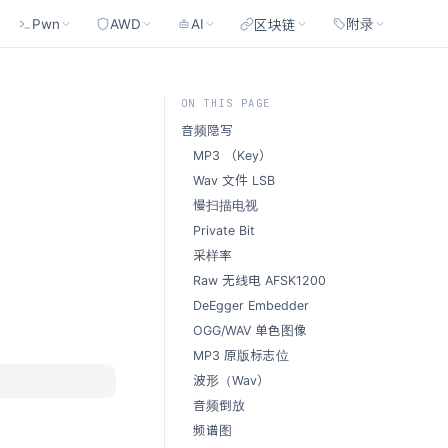
Pwn
AWD
AI
附录
区块链
ON THIS PAGE
音频隐写
MP3 （Key）
Wav 文件 LSB
慢扫描电视
Private Bit
采样率
Raw 无线电 AFSK1200
DeEgger Embedder
OGG/WAV 单色图像
MP3 原版标志位
波形（Wav）
音频倒放
频谱图