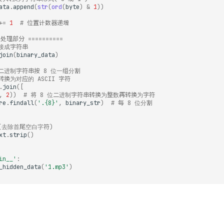
ata
.
append
(
str
(
ord
(
byte
)
&
1
))
+=
1
# 位置计数器递增
据处理部分 ==========
接成字符串
join
(
binary_data
)
二进制字符串按 8 位一组分割
换为对应的 ASCII 字符
.
join
([
,
2
))
# 将 8 位二进制字符串转换为整数再转换为字符
re
.
findall
(
'.
{8}
'
,
binary_str
)
# 每 8 位分割
(去除首尾空白字符)
xt
.
strip
()
in__'
:
_hidden_data
(
'1.mp3'
)