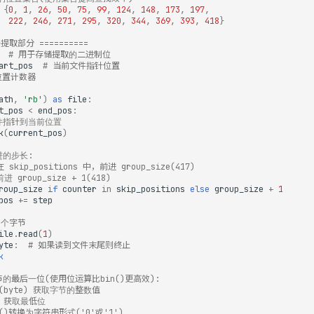
{
0
,
1
,
26
,
50
,
75
,
99
,
124
,
148
,
173
,
197
,
222
,
246
,
271
,
295
,
320
,
344
,
369
,
393
,
418
}
据提取部分 ==========
# 用于存储提取的二进制位
art_pos
# 当前文件指针位置
位置计数器
ath
,
'rb'
)
as
file
:
t_pos
<
end_pos
:
件指针到当前位置
k
(
current_pos
)
进的步长:
 skip_positions 中，前进 group_size(417)
进 group_size + 1(418)
roup_size
if
counter
in
skip_positions
else
group_size
+
1
pos
+=
step
 个字节
ile
.
read
(
1
)
yte
:
# 如果读到文件末尾则终止
k
节的最后一位(使用位运算比bin()更高效):
rd(byte) 获取字节的整数值
 1 获取最低位
tr()转换为字符串形式('0'或'1')