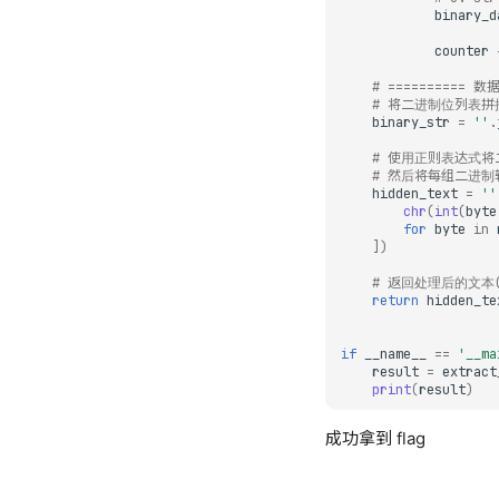
binary_d
counter
# ========== 数
# 将二进制位列表拼
binary_str
=
''
.
# 使用正则表达式将
# 然后将每组二进制转
hidden_text
=
''
chr
(
int
(
byte
for
byte
in
])
# 返回处理后的文本
return
hidden_te
if
__name__
==
'__ma
result
=
extract
print
(
result
)
成功拿到 flag