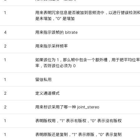
1
用来表明冗余信息是否被加到音频流中，以进行错误检测和错
是未增加，"0" 是增加
4
用来指示该帧的 bitrate
2
用来指示采样频率
1
如果该位为 1，那么帧中包含一个额外槽，用于把平均位
率，否则该位必须为 0
1
留做私用
2
定义通道模式
2
用来标识采用了哪一种 joint_stereo
1
表明版权用，"1" 表示有版权，"0" 表示没有版权
1
表明原版还是复制，"1" 表示原版，"0" 表示复制