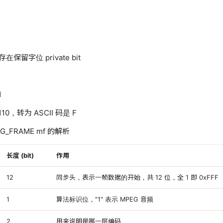
保留字位 private bit
1
0，转为 ASCII 码是 F
EG_FRAME mf 的解析
长度 (bit)
作用
12
同步头，表示一帧数据的开始，共 12 位，全 1 即 0xFFF
1
算法标识位，"1" 表示 MPEG 音频
2
用来说明是哪一层编码