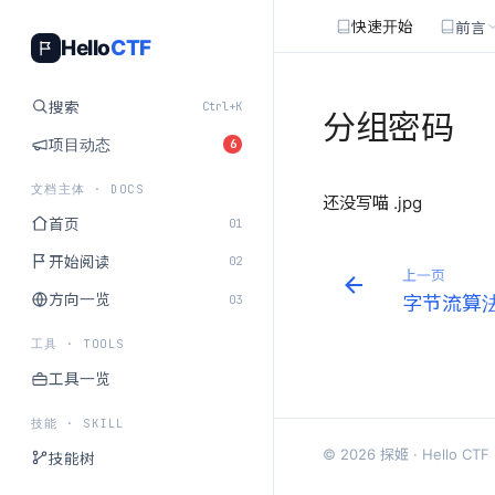
快速开始
前言
Hello
CTF
搜索
Ctrl+K
分组密码
项目动态
6
文档主体 · DOCS
还没写喵 .jpg
首页
01
开始阅读
02
上一页
方向一览
03
字节流算
工具 · TOOLS
工具一览
技能 · SKILL
© 2026 探姬 · Hello CTF
技能树