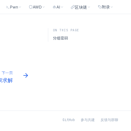
Pwn
AWD
AI
附录
区块链
ON THIS PAGE
分组密码
下一页
约束求解
GitHub
参与共建
反馈与群聊