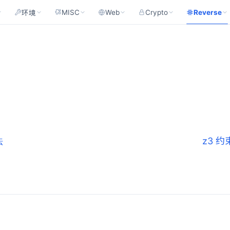
MISC
Web
Crypto
Reverse
环境
法
z3 