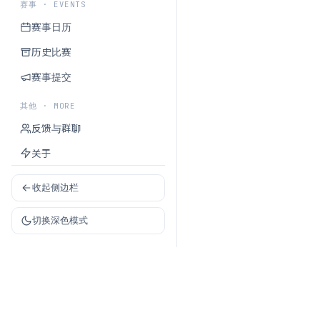
赛事 · EVENTS
赛事日历
历史比赛
赛事提交
其他 · MORE
反馈与群聊
关于
收起侧边栏
切换深色模式