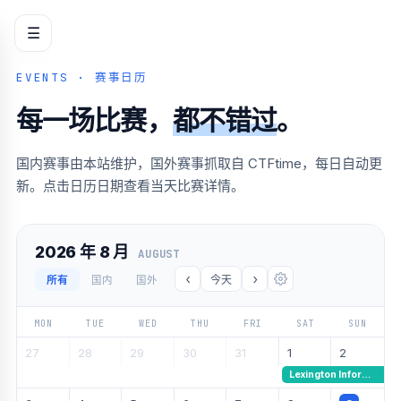
☰
EVENTS · 赛事日历
每一场比赛，
都不错过
。
国内赛事由本站维护，国外赛事抓取自 CTFtime，每日自动更
新。点击日历日期查看当天比赛详情。
2026 年 8 月
AUGUST
‹
›
所有
国内
国外
今天
MON
TUE
WED
THU
FRI
SAT
SUN
27
28
29
30
31
1
2
Lexington Informatics Tournament CTF 2026