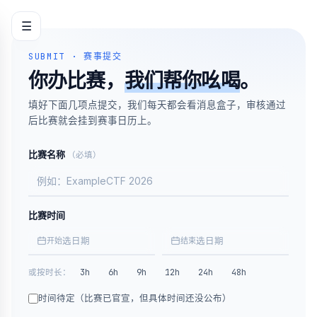
☰
SUBMIT · 赛事提交
你办比赛，
我们帮你吆喝
。
填好下面几项点提交，我们每天都会看消息盒子，审核通过
后比赛就会挂到赛事日历上。
比赛名称
（必填）
比赛时间
选日期
选日期
开始
结束
3h
6h
9h
12h
24h
48h
或按时长：
时间待定（比赛已官宣，但具体时间还没公布）