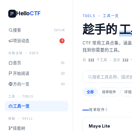
Hello
CTF
TOOLS · 工具一览
趁手的
工
搜索
Ctrl+K
项目动态
9
CTF 常用工具合集，涵盖
找到你需要的工具。
文档主体 · DOCS
共
112
个工具 · 显示
112
首页
01
开始阅读
02
方向一览
03
全部
效率软件
环境
工具 · TOOLS
工具一览
效率软件
3
技能 · SKILL
Maye Lite
技能树