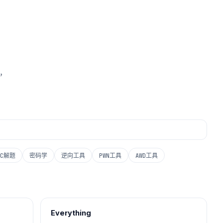
索，
SC解题
密码学
逆向工具
PWN工具
AWD工具
Everything